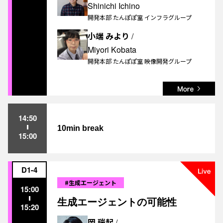
Shinichi Ichino
開発本部 たんぽぽ室 インフラグループ
小端 みより
/
Miyori Kobata
開発本部 たんぽぽ室 映像開発グループ
14:50
10min break
15:00
D1-4
#生成エージェント
15:00
生成エージェントの可能性
15:20
岡 瑞起
/