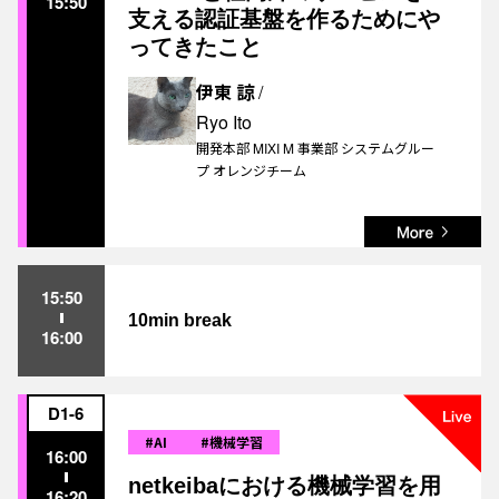
15:50
支える認証基盤を作るためにや
ってきたこと
伊東 諒
/
Ryo Ito
開発本部 MIXI M 事業部 システムグルー
プ オレンジチーム
15:50
10min break
16:00
D1-6
#AI
#機械学習
16:00
netkeibaにおける機械学習を用
16:20