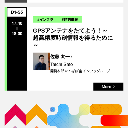
D1-S5
#インフラ
#時刻情報
17:40
GPSアンテナをたてよう！～
18:00
超高精度時刻情報を得るために
～
佐藤 太一
/
Taichi Sato
開発本部 たんぽぽ室 インフラグループ