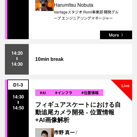
Harumitsu Nobuta
Vantageスタジオ Romi事業部 開発グル
ープ エンジニアリングマネージャー
14:20
10min break
14:30
D1-3
#AI
#インフラ
#位置情報
14:30
フィギュアスケートにおける自
14:50
動追尾カメラ開発 - 位置情報
+AI画像解析
市野 真一
/