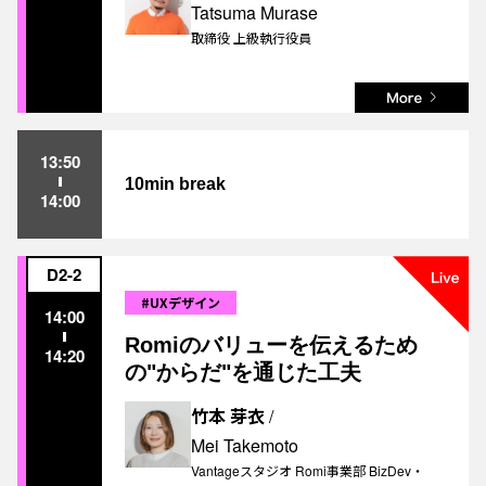
Tatsuma Murase
取締役 上級執行役員
13:50
10min break
14:00
D2-2
#UXデザイン
14:00
Romiのバリューを伝えるため
14:20
の"からだ"を通じた工夫
竹本 芽衣
/
Mei Takemoto
Vantageスタジオ Romi事業部 BizDev・