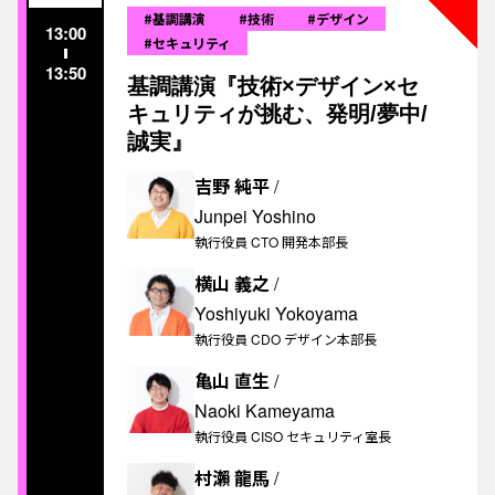
#基調講演
#技術
#デザイン
13:00
#セキュリティ
13:50
基調講演『技術×デザイン×セ
キュリティが挑む、発明/夢中/
誠実』
吉野 純平
/
Junpei Yoshino
執行役員 CTO 開発本部長
横山 義之
/
Yoshiyuki Yokoyama
執行役員 CDO デザイン本部長
亀山 直生
/
Naoki Kameyama
執行役員 CISO セキュリティ室長
村瀨 龍馬
/