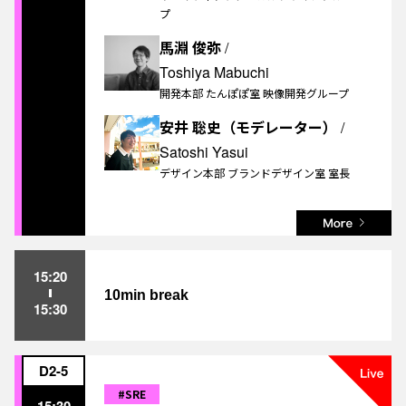
プ
馬淵 俊弥
/
Toshiya Mabuchi
開発本部 たんぽぽ室 映像開発グループ
安井 聡史（モデレーター）
/
Satoshi Yasui
デザイン本部 ブランドデザイン室 室長
15:20
10min break
15:30
D2-5
#SRE