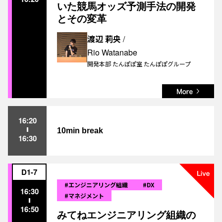
いた競馬オッズ予測手法の開発
とその変革
渡辺 莉央
/
Rio Watanabe
開発本部 たんぽぽ室 たんぽぽグループ
16:20
10min break
16:30
D1-7
#エンジニアリング組織
#DX
16:30
#マネジメント
16:50
みてねエンジニアリング組織の