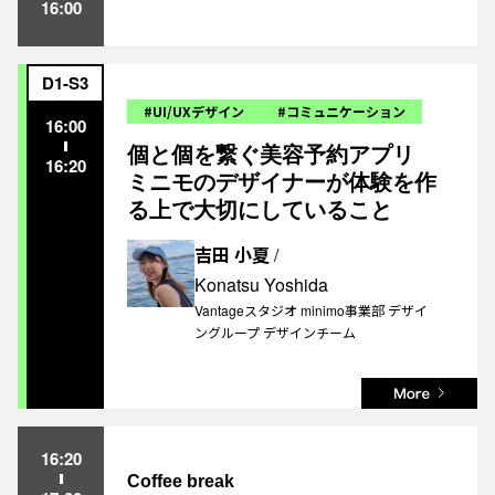
16:00
D1-S3
#UI/UXデザイン
#コミュニケーション
16:00
個と個を繋ぐ美容予約アプリ
16:20
ミニモのデザイナーが体験を作
る上で大切にしていること
吉田 小夏
/
Konatsu Yoshida
Vantageスタジオ minimo事業部 デザイ
ングループ デザインチーム
16:20
Coffee break