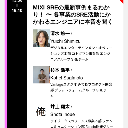
15:30
MIXI SREの最新事例まるわか
16:10
り！ 〜 各事業のSRE活動にか
かわるエンジニアに本音を聞く
清水 悠一
/
Yuichi Shimizu
デジタルエンターテインメントオペレー
ションズ本部 コトダマン事業部 エンジ
ニアグループ SREチーム
杉本 浩平
/
Kohei Sugimoto
Vantageスタジオ みてねプロダクト開発
部 プラットフォームグループ SREチー
ム
井上 翔太
/
Shota Inoue
ライブエクスペリエンス事業本部 ファン
コミュニケーション部 Fansta開発グルー