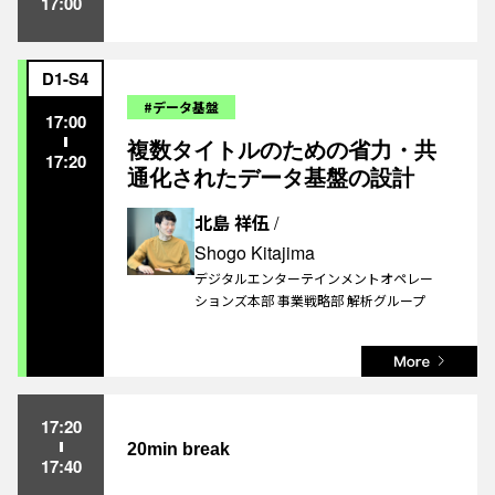
17:00
D1-S4
#データ基盤
17:00
複数タイトルのための省力・共
17:20
通化されたデータ基盤の設計
北島 祥伍
/
Shogo Kitajima
デジタルエンターテインメントオペレー
ションズ本部 事業戦略部 解析グループ
17:20
20min break
17:40