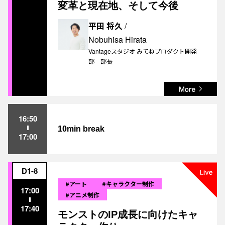
変革と現在地、そして今後
平田 将久
/
Nobuhisa Hirata
Vantageスタジオ みてねプロダクト開発
部 部長
16:50
HOME
10min break
17:00
CONCEPT
D1-8
#アート
#キャラクター制作
17:00
#アニメ制作
17:40
TIMETABLE
モンストのIP成長に向けたキャ