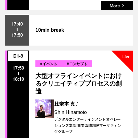
17:40
10min break
17:50
D1-9
#イベント
#コンセプト
17:50
大型オフラインイベントにおけ
18:10
るクリエイティブプロセスの創
造
比奈本 真
/
Shin Hinamoto
デジタルエンターテインメントオペレー
ションズ本部 事業戦略部IPマーケティン
ググループ