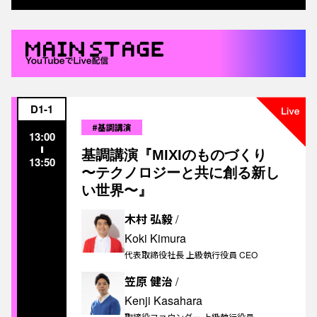
D1-1
#基調講演
13:00
基調講演『MIXIのものづくり
13:50
〜テクノロジーと共に創る新し
い世界〜』
木村 弘毅
/
Koki Kimura
代表取締役社長 上級執行役員 CEO
笠原 健治
/
Kenji Kasahara
取締役ファウンダー 上級執行役員