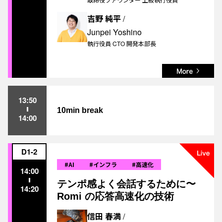
吉野 純平
/
Junpei Yoshino
執行役員 CTO 開発本部長
13:50
10min break
14:00
D1-2
#AI
#インフラ
#高速化
14:00
テンポ感よく会話するために〜
14:20
Romi の応答高速化の技術
信田 春満
/