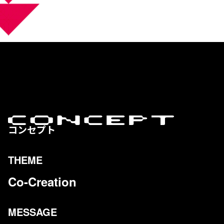
CONC
コンセプト
THEME
Co-Creation
MESSAGE